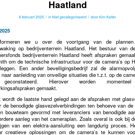
Haatland
/
/
6 februari 2025
in
Niet gecategoriseerd
door
Kim Kalter
2025
nformeren we u over de voortgang van de plannen
aking op bedrijventerrein Haatland. Het bestuur van de
rsfonds bedrijventerrein Haatland heeft afspraken gemaa
enith om de technische infrastructuur voor de camera’s op H
eggen. Een ander beveiligingsbedrijf zal de alarmopvo
naar aanleiding van onveilige situaties die t.z.t. op de ca
 geconstateerd. Hierover worden momenteel
kingsafspraken gemaakt.
 wordt de laatste hand gelegd aan de afspraken met glasve
r de benodigde glasvezelverbindingen ten behoeve van de
n bouwteam gevormd met leveranciers van benodigde aan
erdere aanleg van het cameraplan. Zoals overal is ook bij de
ijgen van een elektra-aansluiting een langdurig proces. H
ar creatieve oplossingen om de camera’s te kunnen voo