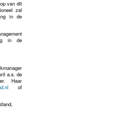
op van dit
oneel zal
ang in de
anagement
ng in de
arkmanager
ril a.s. de
er. Haar
d.nl
of
tland,