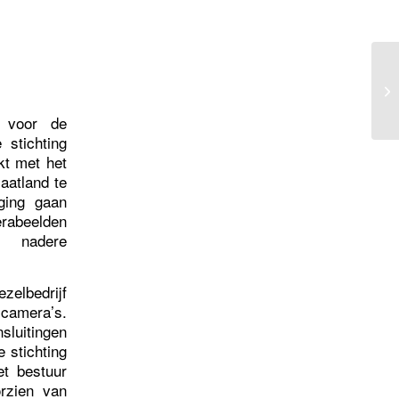
 voor de
 stichting
kt met het
aatland te
lging gaan
merabeelden
 nadere
zelbedrijf
 camera’s.
sluitingen
 stichting
et bestuur
rzien van