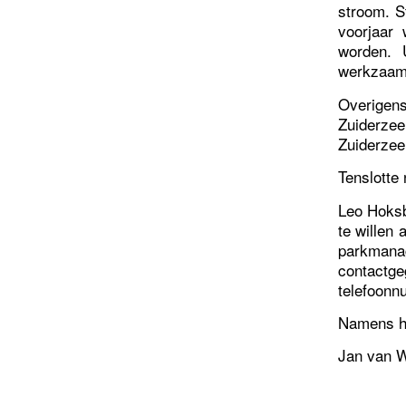
stroom. S
voorjaar
worden. 
werkzaam
Overigen
Zuiderz
Zuiderzee
Tenslotte
Leo Hoksb
te willen 
parkman
contac
telefoon
Namens he
Jan van W