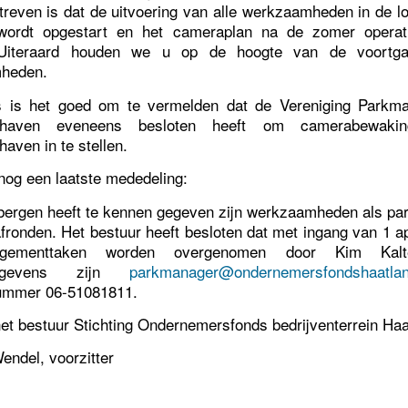
treven is dat de uitvoering van alle werkzaamheden in de lo
 wordt opgestart en het cameraplan na de zomer operati
Uiteraard houden we u op de hoogte van de voortg
heden.
s is het goed om te vermelden dat de Vereniging Parkm
eehaven eveneens besloten heeft om camerabewaki
haven in te stellen.
 nog een laatste mededeling:
ergen heeft te kennen gegeven zijn werkzaamheden als p
afronden. Het bestuur heeft besloten dat met ingang van 1 ap
agementtaken worden overgenomen door Kim Kalt
tgegevens zijn
parkmanager@ondernemersfondshaatlan
nummer 06-51081811.
t bestuur Stichting Ondernemersfonds bedrijventerrein Haa
endel, voorzitter