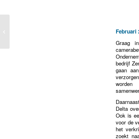
Stand van zaken
Februari 
cameraplan Haatland
Graag i
camerabew
Onderneme
bedrijf Z
gaan aanl
verzorgen 
worden
samenwer
Daarnaast
Delta ove
Ook is ee
voor de v
het verkr
zoekt na